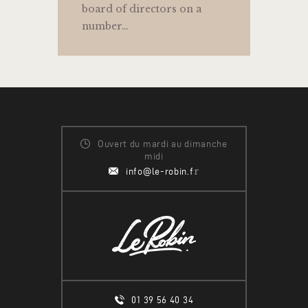
board of directors on a
number…
Ouvert du mardi au dimanche
midi
r
info@le-robin.f
01 39 56 40 34