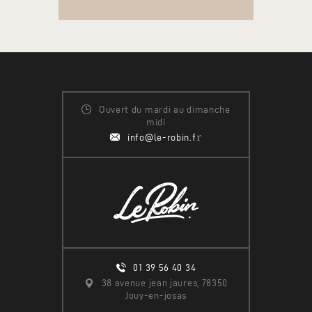
Ouvert du mardi au dimanche
midi
r
info@le-robin.f
01 39 56 40 34
38 avenue jean jaures, 78350
Jouy-en-josas