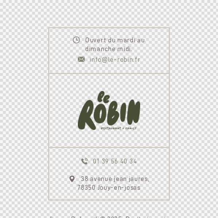
Ouvert du mardi au
dimanche midi.
info@le-robin.fr
01 39 56 40 34
38 avenue jean jaures,
78350 Jouy-en-josas